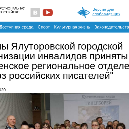
 РЕГИОНАЛЬНАЯ
Версия для
ЕРОССИЙСКОЕ
слабовидящих
Доступная среда
Спорт
Культурная жизнь
Законодательств
ы Ялуторовской городской
низации инвалидов приняты
нское региональное отдел
з российских писателей"
020