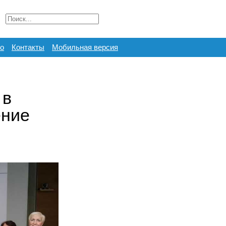
о
Контакты
Мобильная версия
 в
ение