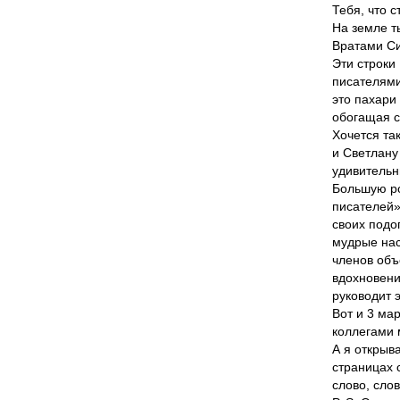
Тебя, что 
На земле т
Вратами Си
Эти строки
писателями
это пахари
обогащая с
Хочется та
и Светлану
удивительн
Большую ро
писателей»
своих подо
мудрые нас
членов объ
вдохновени
руководит 
Вот и 3 ма
коллегами 
А я открыв
страницах 
слово, сло