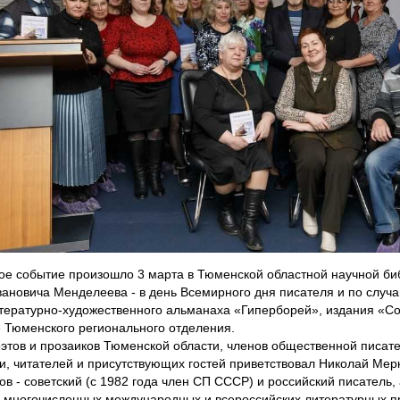
ое событие произошло 3 марта в Тюменской областной научной би
ановича Менделеева - в день Всемирного дня писателя и по случ
тературно-художественного альманаха «Гиперборей», издания «С
 Тюменского регионального отделения.
оэтов и прозаиков Тюменской области, членов общественной писат
и, читателей и присутствующих гостей приветствовал Николай Ме
в - советский (с 1982 года член СП СССР) и российский писатель, а
 многочисленных международных и всероссийских литературных п