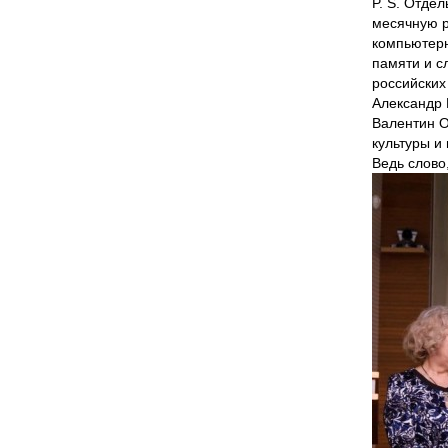
P. S. Отде
месячную р
компьютерн
памяти и с
российских
Александр 
Валентин О
культуры и
Ведь слово,