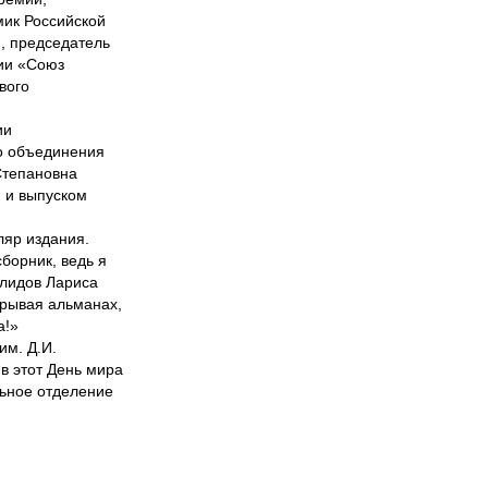
мик Российской
и, председатель
ии «Союз
вого
ии
го объединения
Степановна
 и выпуском
ляр издания.
борник, ведь я
алидов Лариса
крывая альманах,
а!»
им. Д.И.
в этот День мира
льное отделение