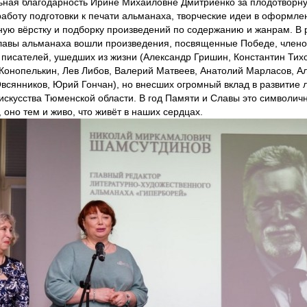
льная благодарность Ирине Михайловне Дмитриенко за плодотворну
аботу подготовки к печати альманаха, творческие идеи в оформле
ую вёрстку и подборку произведений по содержанию и жанрам. В 
лавы альманаха вошли произведения, посвященные Победе, член
 писателей, ушедших из жизни (Александр Гришин, Константин Тих
Конопелькин, Лев Либов, Валерий Матвеев, Анатолий Марласов, А
всянников, Юрий Гончан), но внесших огромный вклад в развитие 
 искусства Тюменской области. В год Памяти и Славы это символич
 оно тем и живо, что живёт в наших сердцах.