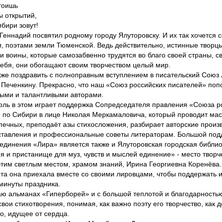
стоишь
ы открытий,
бири зовут!
 Геннадий посвятил родному городу Ялуторовску. И их так хочется с
, поэтами земли Тюменской. Ведь действительно, истинные творцы
 и воины, которые самозабвенно трудятся во благо своей страны, с
ебя, они обогащают своим творчеством целый мир.
кже поздравить с полноправным вступлением в писательский Союз
 Печенкину. Прекрасно, что наш «Союз российских писателей» поп
ыми и талантливыми авторами.
ль в этом играет поддержка Сопредседателя правления «Союза р
 по Сибири в лице Николая Меркамаловича, который проводит мас
печных, преподаёт азы стихосложения, разбирает авторские произ
тавления и профессиональные советы литераторам. Большой под
единения «Лира» является также и Ялуторовская городская библио
я и пристанище для муз, чувств и мыслей единение» - место творч
этим светлым местом, храмом знаний, Ирина Георгиевна Коренёва.
рта она приехала вместе со своими лировцами, чтобы поддержать и
минуты праздника.
аю альманах «Гиперборей» и с большой теплотой и благодарность
свои стихотворения, понимая, как важно поэту его творчество, как 
во, идущее от сердца.