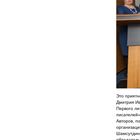
Это приятн
Дмитрия Ив
Первого ли
писателей»
Авторов, п
организаци
Шамсутдино
обладатель