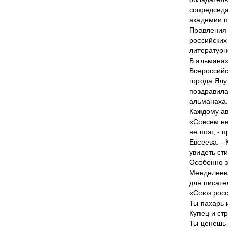
сопредседа
академии п
Правления 
российских
литературн
В альманах
Всероссийс
города Ялу
поздравила
альманаха.
Каждому ав
«Совсем не
не поэт, -
Евсеева. -
увидеть ст
Особенно з
Менделеева
для писате
«Союз росс
Ты пахарь 
Купец и ст
Ты ценешь 