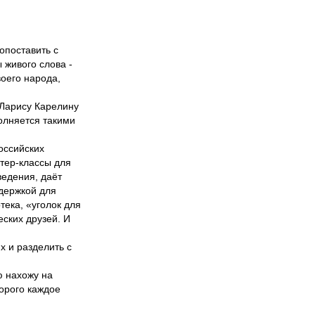
опоставить с
 живого слова -
воего народа,
 Ларису Карелину
олняется такими
оссийских
тер-классы для
ведения, даёт
держкой для
тека, «уголок для
еских друзей. И
х и разделить с
ю нахожу на
дорого каждое