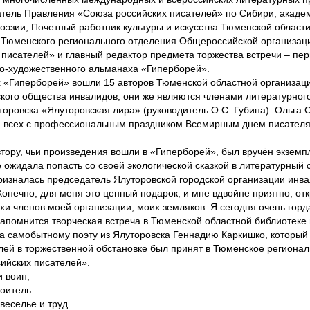
тель Правления «Союза российских писателей» по Сибири, акаде
оэзии, Почетный работник культуры и искусства Тюменской област
Тюменского регионального отделения Общероссийской организац
 писателей» и главный редактор предмета торжества встречи – пер
о-художественного альманаха «Гиперборей».
 «Гиперборей» вошли 15 авторов Тюменской областной организац
кого общества инвалидов, они же являются членами литературно
торовска «Ялуторовская лира» (руководитель О.С. Губина). Ольга 
 всех с профессиональным праздником Всемирным днем писателя
тору, чьи произведения вошли в «Гиперборей», был вручён экземп
 ожидала попасть со своей экологической сказкой в литературный с
 призналась председатель Ялуторовской городской организации инв
 Конечно, для меня это ценный подарок, и мне вдвойне приятно, от
ихи членов моей организации, моих земляков. Я сегодня очень горд
апомнится творческая встреча в Тюменской областной библиотеке 
 самобытному поэту из Ялуторовска Геннадию Каркишко, который 
лей в торжественной обстановке был принят в Тюменское региона
ийских писателей».
и воин,
роитель.
веселье и труд.