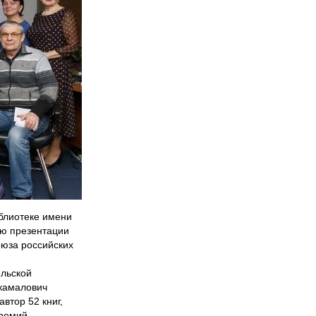
блиотеке имени
аю презентации
оюза российских
ельской
ркамалович
втор 52 книг,
ремий,