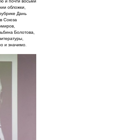
ю и почти восьми
нии обложки,
рубрике Дань
ов Союза
омиров,
льбина Болотова,
литературы,
но и значимо.