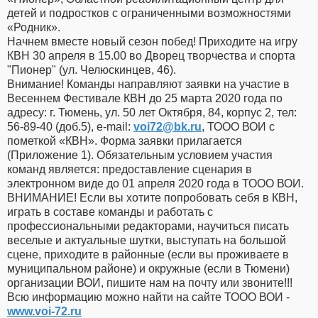
детей и подростков с ограниченными возможностями
«Родник».
Начнем вместе новый сезон побед! Приходите на игру
КВН 30 апреля в 15.00 во Дворец творчества и спорта
"Пионер" (ул. Челюскинцев, 46).
Внимание! Команды направляют заявки на участие в
Весеннем Фестивале КВН до 25 марта 2020 года по
адресу: г. Тюмень, ул. 50 лет Октября, 84, корпус 2, тел:
56-89-40 (доб.5), e-mail:
voi72​
@
​bk.ru
, ТООО ВОИ с
пометкой «КВН». Форма заявки прилагается
(Приложение 1). Обязательным условием участия
команд является: предоставление сценария в
электронном виде до 01 апреля 2020 года в ТООО ВОИ.
ВНИМАНИЕ! Если вы хотите попробовать себя в КВН,
играть в составе команды и работать с
профессиональными редакторами, научиться писать
веселые и актуальные шутки, выступать на большой
сцене, приходите в районные (если вы проживаете в
муниципальном районе) и окружные (если в Тюмени)
организации ВОИ, пишите нам на почту или звоните!!!
Всю информацию можно найти на сайте ТООО ВОИ -
www.voi-72.ru