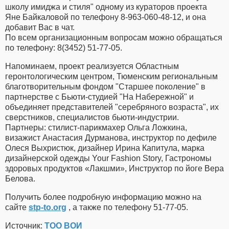
школу имиджа и стиля" одному из кураторов проекта
Яне Байкаловой по телефону 8-963-060-48-12, и она
добавит Вас в чат.
По всем организационным вопросам можно обращаться
по телефону: 8(3452) 51-77-05.
Напоминаем, проект реализуется Областным
геронтологическим центром, Тюменским региональным
благотворительным фондом "Старшее поколение" в
партнерстве с Бьюти-студией "На Набережной" и
объединяет представителей "серебряного возраста", их
сверстников, специалистов бьюти-индустрии.
Партнеры: стилист-парикмахер Ольга Ложкина,
визажист Анастасия Дурманова, инструктор по дефиле
Олеся Выхристюк, дизайнер Ирина Капитула, марка
дизайнерской одежды Your Fashion Story, Гастрономы
здоровых продуктов «Лакшми», Инструктор по йоге Вера
Белова.
Получить более подробную информацию можно на
сайте
stp-to.org
, а также по телефону 51-77-05.
Источник:
ТОО ВОИ