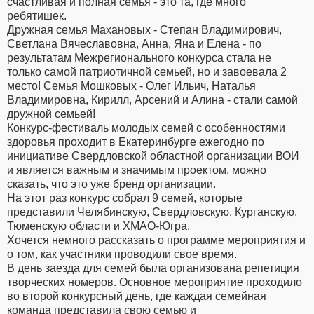
счастливая и полная семья - это та, где много
ребятишек.
Дружная семья Махановых - Степан Владимирович,
Светлана Вячеславовна, Анна, Яна и Елена - по
результатам Межрегионального конкурса стала не
только самой патриотичной семьей, но и завоевала 2
место! Семья Мошковых - Олег Ильич, Наталья
Владимировна, Кирилл, Арсений и Алина - стали самой
дружной семьей!
Конкурс-фестиваль молодых семей с особенностями
здоровья проходит в Екатеринбурге ежегодно по
инициативе Свердловской областной организации ВОИ
и является важным и значимым проектом, можно
сказать, что это уже бренд организации.
На этот раз конкурс собрал 9 семей, которые
представили Челябинскую, Свердловскую, Курганскую,
Тюменскую области и ХМАО-Югра.
Хочется немного рассказать о программе мероприятия и
о том, как участники проводили свое время.
В день заезда для семей была организована репетиция
творческих номеров. Основное мероприятие проходило
во второй конкурсный день, где каждая семейная
команда представила свою семью и