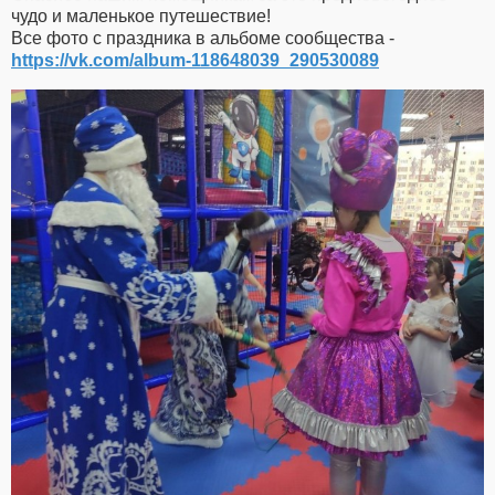
чудо и маленькое путешествие!
Все фото с праздника в альбоме сообщества -
https://vk.com/album-118648039_290530089