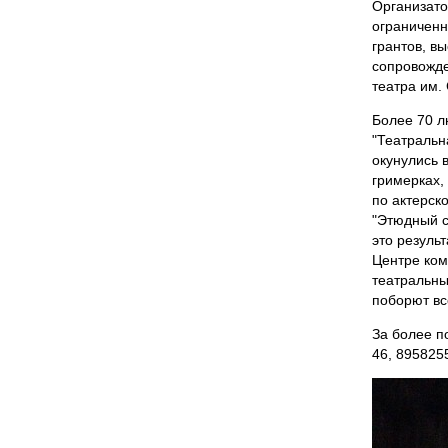
Организато
ограниченн
грантов, в
сопровожде
театра им.
Более 70 л
"Театральн
окунулись в
гримерках,
по актерск
"Этюдный с
это резуль
Центре ком
театральны
поборют вс
За более п
46, 895825