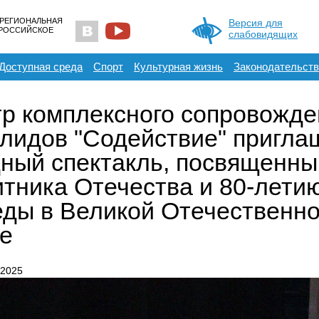
 РЕГИОНАЛЬНАЯ
Версия для
ЕРОССИЙСКОЕ
слабовидящих
Доступная среда
Спорт
Культурная жизнь
Законодательств
р комплексного сопровожде
лидов "Содействие" пригла
ный спектакль, посвященны
тника Отечества и 80-лети
ды в Великой Отечественн
е
 2025