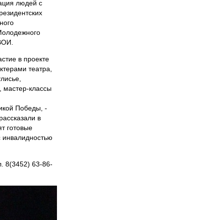
ация людей с
резидентских
ного
 Молодежного
ВОИ.
стие в проекте
ктерами театра,
улисье,
, мастер-классы
икой Победы, -
рассказали в
ят готовые
с инвалидностью
 8(3452) 63-86-