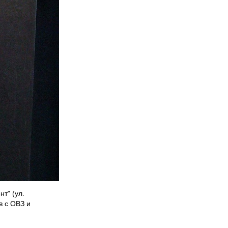
т" (ул.
в с ОВЗ и