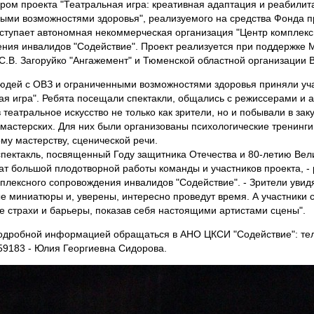
ром проекта "Театральная игра: креативная адаптация и реабилит
ыми возможностями здоровья", реализуемого на средства Фонда п
ыступает автономная некоммерческая организация "Центр комплекс
ния инвалидов "Содействие". Проект реализуется при поддержке
 С.В. Загоруйко "Ангажемент" и Тюменской областной организации 
юдей с ОВЗ и ограниченными возможностями здоровья приняли уча
ая игра". Ребята посещали спектакли, общались с режиссерами и а
 театральное искусство не только как зрители, но и побывали в зак
 мастерских. Для них были организованы психологические тренинги
ому мастерству, сценической речи.
пектакль, посвященный Году защитника Отечества и 80-летию Вел
тат большой плодотворной работы команды и участников проекта, - 
плексного сопровождения инвалидов "Содействие". - Зрители увид
е миниатюры и, уверены, интересно проведут время. А участники 
е страхи и барьеры, показав себя настоящими артистами сцены".
одробной информацией обращаться в АНО ЦКСИ "Содействие": тел.
59183 - Юлия Георгиевна Сидорова.