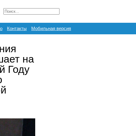
о
Контакты
Мобильная версия
ния
шает на
й Году
ю
ой