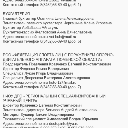
Адрес электронной почты 238027@mail.ru
Контактный телефон 8(3452)56-89-40 (доб. 1)
БУХГАЛТЕРИЯ
Главный бухгалтер Осоткина Елена Александровна
Заместитель главного бухгалтера Черкашина Алёна Игоревна
Бухгалтер Арбабаева Айнагуль
Бухгалтер-кассир Желтовская Анна Вячеславовна
Адрес электронной почты voi.buh@mail.ru
Контактный телефон 8(3452)56-89-40 (доб. 6)
РОО «ФЕДЕРАЦИЯ СПОРТА ЛИЦ С ПОРАЖЕНИЕМ ОПОРНО-
ДВИГАТЕЛЬНОГО АППАРАТА ТЮМЕНСКОЙ ОБЛАСТИ»
Председатель Правления Кравченко Евгений Константинович
Директор Феденко Роман Валерьевич
Специалист Лукин Игорь Владимирович
Специалист Дворецкая Екатерина Александровна
Адрес электронной почты fisto-12@mail.ru
Контактный телефон 8(3452)56-89-40 (доб. 7)
НЧОУ ДПО «РЕГИОНАЛЬНЫЙ СПЕЦИАЛИЗИРОВАННЫЙ
УЧЕБНЫЙ ЦЕНТР»
Директор Кравченко Евгений Константинович
Заместитель директора Бекиров Андрей Анатольевич
Методист Кушнир Таисия Владимировна
Технический специалист Хмилевский Богдан Юрьевич
Адрес электронной почты dostupinfo@ya.ru