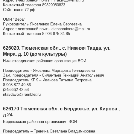
Адрес электронной почты mirakly22@mail.ru
Контактный телефон 89829080823
Сайт: шанс-72.рф
ОМИ "Вера"
Руководитель Яковленко Елена Сергеевна
Адрес электронной почты elenaomivera@mail.ru
Контактный телефон 8-904-875-34-85
626020, Тюменская обл., с. Нижняя Тавда, ул.
Мира, д. 10 (дом культуры)
Нижнетавдинская районная организация ВОИ
Председатель - Яковлева Маргарита Геннадьевна
Зам. председателя - Силантьев Геннадий Анатольевич
Председатель КРК – Иванова Татьяна Петровна
8-908-877-49-56
(34533)2-42-58
ntavdavoi@rambler.ru
626170 Тюменская обл. с Бердюжье, ул. Кирова ,
д.24
Бердюжская районная организация ВОИ
Председатель – Тренина Светлана Владимировна