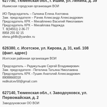
627750, Тюменская обл., г. Ишим, ул. Ленина, д. 39
Ишимская городская организация ВОИ
ИО Председатель – Галкина Елена Азотовна
Зам. председателя – Рачев Александр Александрович
Председатель КРК – Михайленко Василий Николаевич
Председатель КРК – Михайлова Надежда
Т. 8(34551) 2-36-77
8958 255 92 15
elena.g44lk@yandex.ru
626380, с. Исетское, ул. Кирова, д. 31, каб. 108
(факт. адрес)
Исетская районная организация ВОИ
Председатель – Редикульцев Сергей Владимирович
Зам. председателя - Петелина Татьяна Николаевна
Председатель КРК –Тушин Анатолий Александрович
89088668318
redikulcev50@gmail.com
627140, Тюменская обл., г. Заводоуковск, ул.
Первомайская, д. 2
Заводоуковская ОО ВОИ