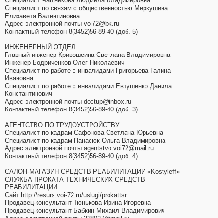
Специалист Чашникова Людмила Владимировна
Специалист по связям с общественностью Меркушина
Елизавета Валентиновна
Адрес электронной почты voi72@bk.ru
Контактный телефон 8(3452)56-89-40 (доб. 5)
ИНЖЕНЕРНЫЙ ОТДЕЛ
Главный инженер Кривошеина Светлана Владимировна
Инженер Бодриченков Олег Николаевич
Специалист по работе с инвалидами Григорьева Галина
Ивановна
Специалист по работе с инвалидами Евтушенко Данила
Константинович
Адрес электронной почты doctup@inbox.ru
Контактный телефон 8(3452)56-89-40 (доб. 3)
АГЕНТСТВО ПО ТРУДОУСТРОЙСТВУ
Специалист по кадрам Сафонова Светлана Юрьевна
Специалист по кадрам Панасюк Ольга Владимировна
Адрес электронной почты agentstvo.voi72@mail.ru
Контактный телефон 8(3452)56-89-40 (доб. 4)
САЛОН-МАГАЗИН СРЕДСТВ РЕАБИЛИТАЦИИ «Kostyleff»
СЛУЖБА ПРОКАТА ТЕХНИЧЕСКИХ СРЕДСТВ
РЕАБИЛИТАЦИИ
Сайт http://resurs.voi-72.ru/uslugi/prokattsr
Продавец-консультант Тюнькова Ирина Игоревна
Продавец-консультант Бабкин Михаил Владимирович