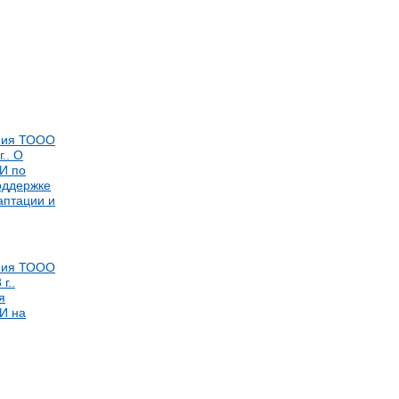
ния ТООО
.. О
И по
оддержке
аптации и
ния ТООО
г..
я
И на