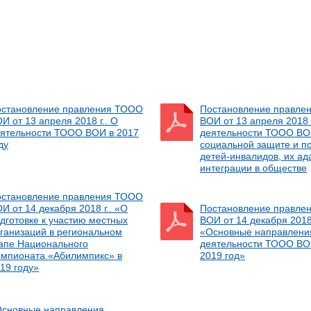
становление правления ТООО
Постановление правле
И от 13 апреля 2018 г.. О
ВОИ от 13 апреля 2018 г
ятельности ТООО ВОИ в 2017
деятельности ТООО ВО
ду
социальной защите и п
детей-инвалидов, их ад
интеграции в обществе
становление правления ТООО
И от 14 декабря 2018 г.. «О
Постановление правле
дготовке к участию местных
ВОИ от 14 декабря 2018 
ганизаций в региональном
«Основные направлени
апе Национального
деятельности ТООО ВО
мпионата «Абилимпикс» в
2019 год»
19 году»
сновные направления