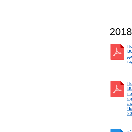
2018
По
ВО
де
го
По
ВО
по
ор
эт
Че
20
«О