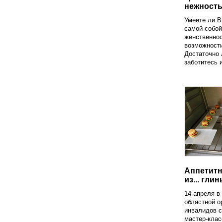
нежност
Умеете ли В
самой собой
женственнос
возможности
Достаточно 
заботитесь и
Аппетитн
из... гли
14 апреля в
областной о
инвалидов 
мастер-клас