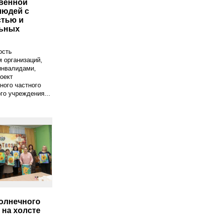
венной
людей с
тью и
ьных
ость
 организаций,
инвалидами,
оект
ного частного
го учреждения...
олнечного
 на холсте