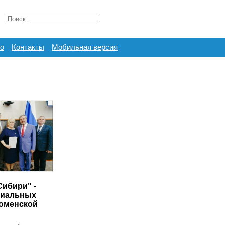
о
Контакты
Мобильная версия
Сибири" -
циальных
юменской