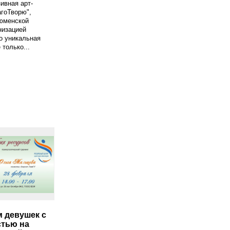
ивная арт-
гоТворю",
юменской
низацией
то уникальная
 только...
 девушек с
тью на