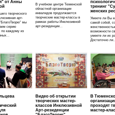
я" от Анны
психологич
В учебном центре Тюменской
ой
тренинг "С
областной организации
женских ре
инвалидов продолжаются
шего творческого
творческие мастер-классы в
клюзивная арт-
Умеете ли Вы к
рамках работы Инклюзивной
 "БлагоТворю" мы
самой собой, с
арт-резиденции...
наем серию
женственностью
 по каждому из
возможности св
ных...
умеете ли их р
Достаточно ли..
льцева
Видео об открытии
В Тюменско
творческих мастер-
организаци
ический
классов Инклюзивной
проходят т
для
Арт-резиденции
мастер-кла
енов
"БлагоТворю"