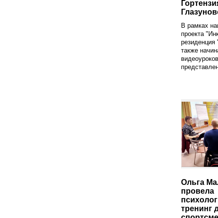
Гортензи
Глазунов
В рамках на
проекта "Ин
резиденция
также начи
видеоуроков
представлен
Ольга Ма
провела
психолог
тренинг 
спортсм