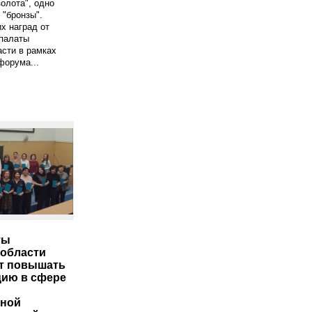
золота", одно
 "бронзы".
х наград от
палаты
сти в рамках
форума...
ты
области
т повышать
ию в сфере
ьной