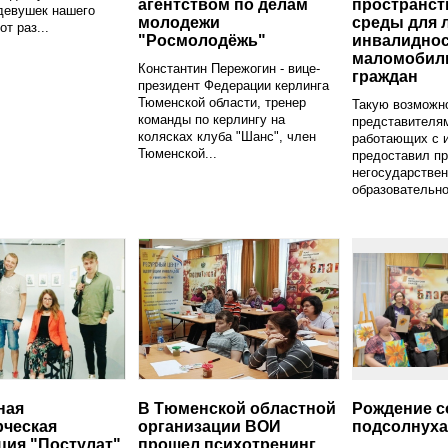
агентством по делам
пространст
девушек нашего
молодежи
среды для 
от раз...
"Росмолодёжь"
инвалиднос
маломобил
Константин Пережогин - вице-
граждан
президент Федерации керлинга
Тюменской области, тренер
Такую возможн
команды по керлингу на
представителям
колясках клуба "Шанс", член
работающих с 
Тюменской...
предоставил пр
негосударствен
образовательно
ная
В Тюменской областной
Рождение с
ческая
организации ВОИ
подсолнуха
ция "Постулат"
прошел психотренинг