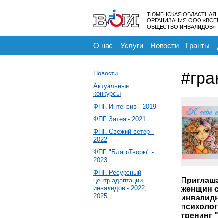
ТЮМЕНСКАЯ ОБЛАСТНАЯ
ОРГАНИЗАЦИЯ ООО «ВС
ОБЩЕСТВО ИНВАЛИДОВ»
О нас
Услуги
Новости
Гранты
#гра
Новости
Актуальные
конкурсы
ФПГ. Интенсив - 2019
ФПГ. Затея - 2021
ФПГ. Свежий ветер -
2022
ФПГ. "БлагоТворю" -
2023
ФПГ. Ресурсный
Приглаша
центр адаптации
инвалидов - 2022,
женщин 
2025
инвалид
психолог
тренинг "