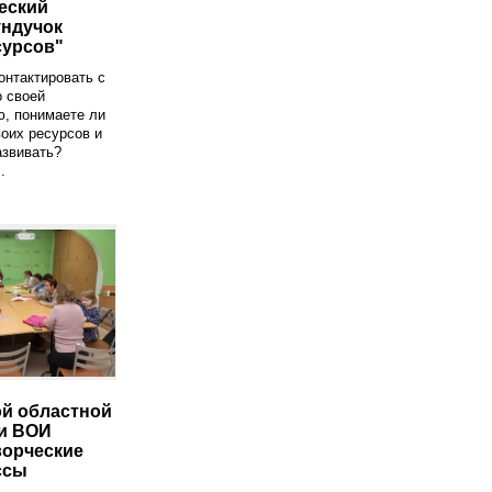
еский
ундучок
сурсов"
онтактировать с
о своей
, понимаете ли
оих ресурсов и
азвивать?
.
й областной
и ВОИ
ворческие
ссы