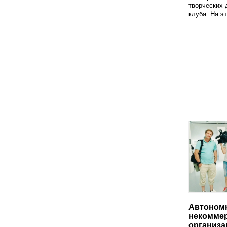
творческих 
клуба. На эт
Автоном
некоммер
организа