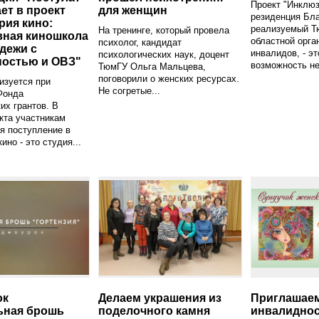
Проект "Инклюз
ет в проект
для женщин
резиденция Бла
рия кино:
реализуемый Т
На тренинге, который провела
вная киношкола
областной орга
психолог, кандидат
дежи с
инвалидов, - э
психологических наук, доцент
остью и ОВЗ"
возможность не
ТюмГУ Ольга Мальцева,
поговорили о женских ресурсах.
изуется при
Не согретые...
Фонда
их грантов. В
кта участникам
я поступление в
ино - это студия...
ок
Делаем украшения из
Приглашаем
ьная брошь
поделочного камня
инвалиднос