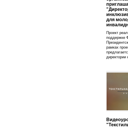
приглаша
"Директо
инклюзи
для моло
инвалидн
Проект реал
поддержке 
Президентск
рамках прое
предлагаетс
директории к
Видеоур
"Текстил