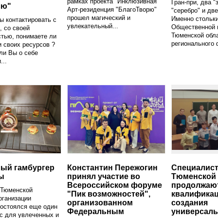
рамках проекта "Инклюзивная
Гран-при, два "
ью"
Арт-резиденция "БлагоТворю"
"серебро" и две
прошел магический и
Именно стольки
ы контактировать с
увлекательный...
Общественной 
, со своей
Тюменской обла
тью, понимаете ли
регионального 
 своих ресурсов ?
ли Вы о себе
...
ый гамбургер
Константин Пережогин
Специалис
ны
принял участие во
Тюменской 
Всероссийском форуме
продолжаю
 Тюменской
"Пик возможностей",
квалификац
рганизации
организованном
создания
состоялся еще один
Федеральным
универсал
с для увлеченных и