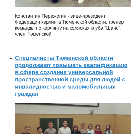
Константин Пережогин - вице-президент
Федерации керлинга Тюменской области, тренер
команды по керлингу на колясках клуба "Шанс",
член Тюменской
...
Специалисты Тюменской области
продолжают повышать квалификацию
в сфере создания универсальной
пространственной среды для людей с
инвалидностью и маломобильных
граждан