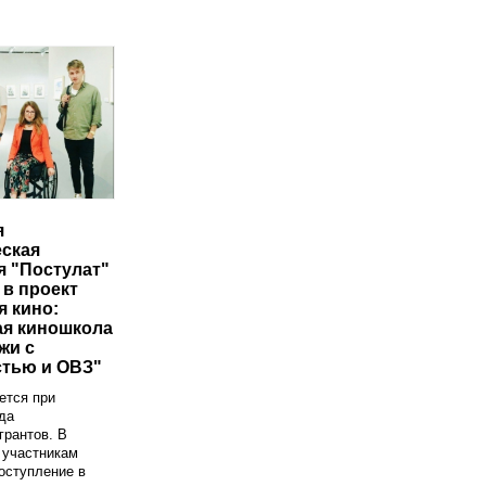
я
ская
я "Постулат"
 в проект
я кино:
я киношкола
жи с
тью и ОВЗ"
ется при
да
грантов. В
 участникам
оступление в