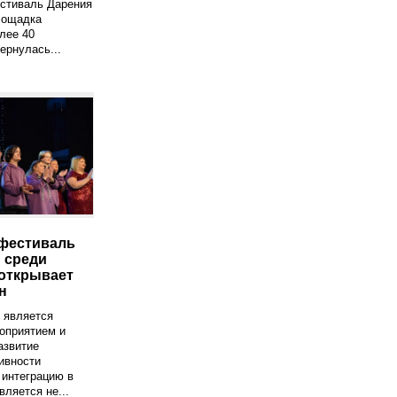
естиваль Дарения
лощадка
лее 40
ернулась...
фестиваль
 среди
открывает
н
 является
оприятием и
азвитие
ивности
 интеграцию в
вляется не...