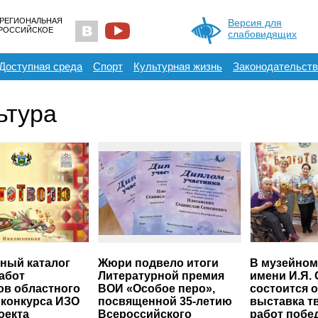
 РЕГИОНАЛЬНАЯ
Версия для
ЕРОССИЙСКОЕ
слабовидящих
Доступная среда
Спорт
Культурная жизнь
Законодательств
ьтура
ный каталог
Жюри подвело итоги
В музейном
абот
Литературной премия
имени И.Я.
ов областного
ВОИ «Особое перо»,
состоится 
 конкурса ИЗО
посвященной 35-летию
выставка т
оекта
Всероссийского
работ побе