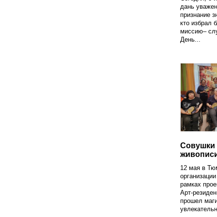
дань уважен
признание з
кто избрал 
миссию– слу
День...
Совушки 
живописи
12 мая в Тю
организации
рамках прое
Арт-резиден
прошел маги
увлекательн