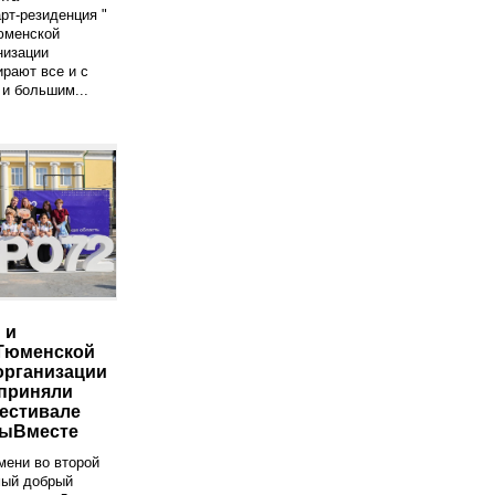
рт-резиденция "
юменской
низации
рают все и с
и большим...
 и
Тюменской
организации
приняли
Фестивале
МыВместе
мени во второй
мый добрый