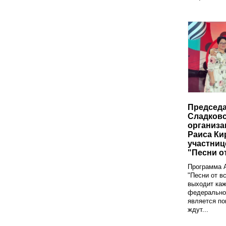
Председ
Сладковс
организа
Раиса Ки
участни
"Песни о
Программа 
"Песни от в
выходит ка
федеральном
является по
ждут...