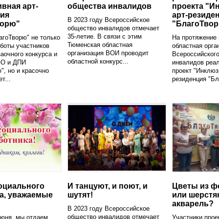
вная арт-
общества инвалидов
проекта "И
ия
арт-резиде
В 2023 году Всероссийское
ворю"
"БлагоТво
общество инвалидов отмечает
35-летие. В связи с этим
агоТворю" не только
На протяжение
Тюменская областная
боты участников
областная орга
организация ВОИ проводит
заочного конкурса и
Всероссийског
областной конкурс...
ЗО и ДПИ
инвалидов реа
", но и красочно
проект "Инклюз
т...
резиденция "Бл
оциального
И танцуют, и поют, и
Цветы из ф
а, уважаемые
шутят!
или шерстя
акварель?
В 2023 году Всероссийское
общество инвалидов отмечает
июня, мы отдаем
Участники прое