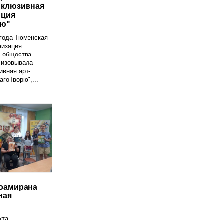
нклюзивная
нция
рю"
 года Тюменская
низация
о общества
лизовывала
ивная арт-
агоТворю",...
оамирана
ная
кта