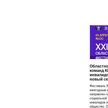
Областн
команд К
инвалидо
новый се
Фестиваль 
ежегодным 
направлен н
социальной 
инвалидов и
общество. О