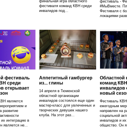
финальная игра областного
фестиваль - Ф
фестиваля команд КВН среди
#МыВместе. П
инвалидов под...
Фестиваля с бо
локациями разв
ой фестиваль
Аппетитный гамбургер
Областной 
ВН среди
из... глины
команд КВН
в открывает
инвалидов 
14 апреля в Тюменской
зон
новый сезо
областной организации
инвалидов состоялся еще один
КВН является
Фестиваль КВН
мастер-класс для увлеченных и
мероприятием и
ежегодным мер
творческих девушек нашего
а развитие
направлен на р
клуба. На этот раз...
активности
социальной акт
 их интеграцию в
инвалидов и их
н является не...
общество. Он я