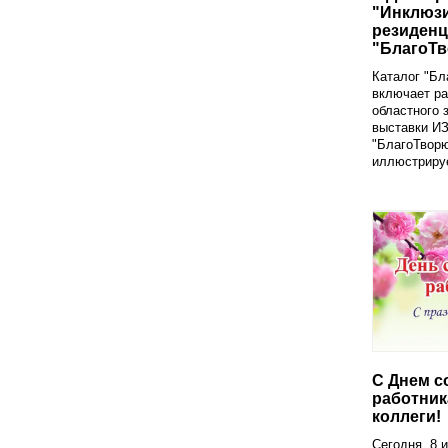
"Инклюзи
резиденц
"БлагоТ
Каталог "Бл
включает ра
областного 
выставки И
"БлагоТворю
иллюстрируе
С Днем с
работник
коллеги!
Сегодня, 8 