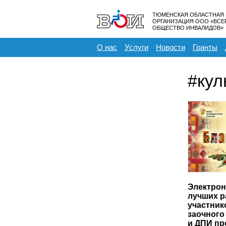
ТЮМЕНСКАЯ ОБЛАСТНАЯ
ОРГАНИЗАЦИЯ ООО «ВС
ОБЩЕСТВО ИНВАЛИДОВ»
О нас
Услуги
Новости
Гранты
#кул
Электрон
лучших р
участник
заочного
и ДПИ пр