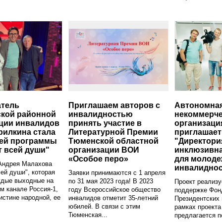
атель
Приглашаем авторов с
Автономна
кой районной
инвалидностью
некоммерче
ции инвалидов
принять участие в
организаци
рилкина стала
Литературной Премии
приглашает
цей программы
Тюменской областной
"Директори
т всей души"
организации ВОИ
инклюзивна
«Особое перо»
для молоде
Андрея Малахова
инвалиднос
сей души", которая
Заявки принимаются с 1 апреля
ждые выходные на
по 31 мая 2023 года! В 2023
Проект реализу
 канале Россия-1,
году Всероссийское общество
поддержке Фон
истине народной, ее
инвалидов отметит 35-летний
Президентских 
юбилей. В связи с этим
рамках проекта
Тюменская...
предлагается п