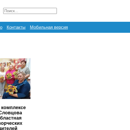
о
Контакты
Мобильная версия
 комплексе
 Словцова
областная
ворческих
дителей