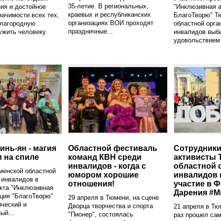
35-летие. В региональных,
ия и достойное
"Инклюзивная а
краевых и республиканских
начимости всех тех,
БлагоТворю" Т
организациях ВОИ проходят
благородную
областной орга
праздничные...
жить человеку.
инвалидов выби
удовольствием 
инь-ян - магия
Областной фестиваль
Сотрудники
 на спиле
команд КВН среди
активисты 
инвалидов - когда с
областной 
менской областной
юмором хорошие
инвалидов 
 инвалидов в
отношения!
участие в 
кта "Инклюзивная
Дарения #
ция "БлагоТворю"
29 апреля в Тюмени, на сцене
ческий и
Дворца творчества и спорта
21 апреля в Тю
ый...
"Пионер", состоялась
раз прошел са